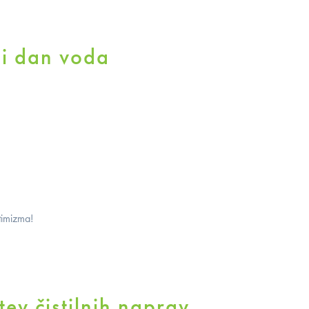
ni dan voda
timizma!
ev čistilnih naprav