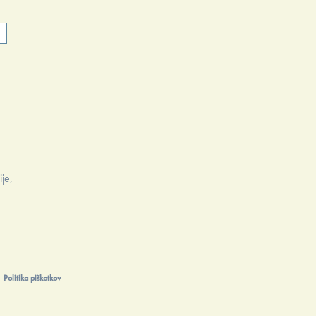
n
ije,
Politika piškotkov