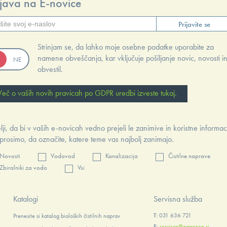
ijava na E-novice
Prijavite se
Strinjam se, da lahko moje osebne podatke uporabite za
namene obveščanja, kar vključuje pošiljanje novic, novosti i
obvestil.
Več o vaših novih pravicah po GDPR uredbi izveste tukaj.
lji, da bi v vaših e-novicah vedno prejeli le zanimive in koristne informac
prosimo, da označite, katere teme vas najbolj zanimajo.
Novosti
Vodovod
Kanalizacija
Čistilne naprave
Zbiralniki za vodo
Vsi
Katalogi
Servisna služba
T:
031 636 721
Prenesite si katalog bioloških čistilnih naprav
E:
serviscn@zagozen.si