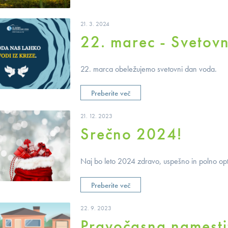
21. 3. 2024
22. marec - Svetov
22. marca obeležujemo svetovni dan voda.
Preberite več
21. 12. 2023
Srečno 2024!
Naj bo leto 2024 zdravo, uspešno in polno op
Preberite več
22. 9. 2023
Pravočasna namestit