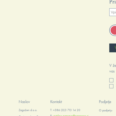
Pr
V že
vas 
Naslov
Kontakt
Podjetje
Zagožen d.o.o.
T: +386 (0)3 713 14 20
O podjetju
E:
cistilne.naprave@zagozen.si