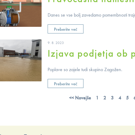
Danes se vse bolj zavedamo pomembnosti trajn
Preberite več
9. 8. 2023
Izjava podjetja ob 
Poplave so zajele tudi skupino Zagožen.
Preberite več
<< Novejše
1
2
3
4
5