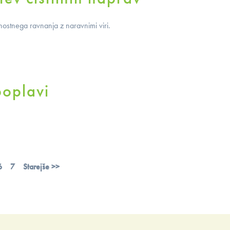
ostnega ravnanja z naravnimi viri.
poplavi
6
7
Starejše >>