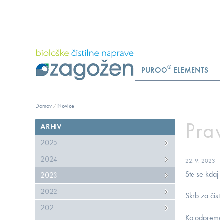
®
PUROO
ELEMENTS
Domov
Novice
Pra
ARHIV
2025
2024
22. 9. 2023
Ste se kdaj
2023
2022
Skrb za čis
2021
Ko odpremo 