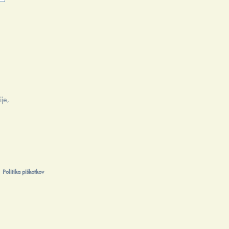
n
ije,
Politika piškotkov