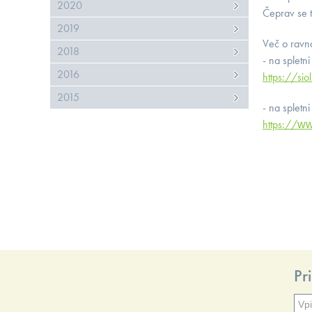
2020
Čeprav se t
2019
Več o ravna
2018
- na spletni
2016
https://si
2015
- na spletni
https://www
Pr