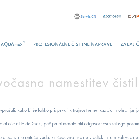
®
AQUAmax
PROFESIONALNE ČISTILNE NAPRAVE
ZAKAJ Č
vočasna namestitev čisti
 vprašali, kako bi še lahko prispevali k trajnostnemu razvoju in ohranjan
to okolje ni le dolžnost, pač pa bi morala biti odgovornost vsakega posa
pipo, iz nje priteče voda, ki "čudežno" izgine v odtok in je nikoli več ne