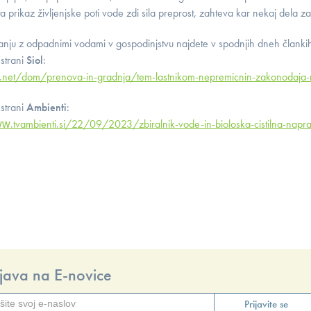
a prikaz življenjske poti vode zdi sila preprost, zahteva kar nekaj dela 
nju z odpadnimi vodami v gospodinjstvu najdete v spodnjih dneh članki
 strani
Siol
:
ol.net/dom/prenova-in-gradnja/tem-lastnikom-nepremicnin-zakonodaja-
 strani
Ambienti
:
.tvambienti.si/22/09/2023/zbiralnik-vode-in-bioloska-cistilna-naprava
ijava na E-novice
Prijavite se