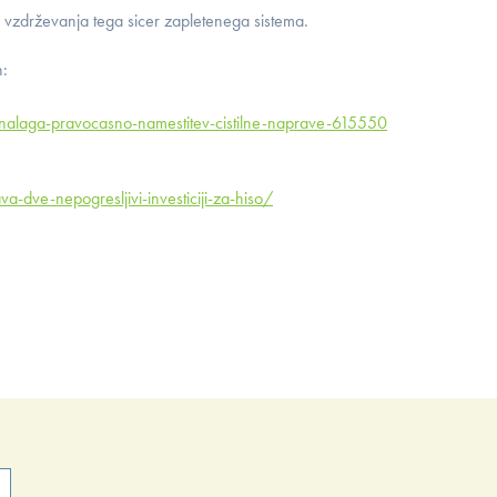
za vzdrževanja tega sicer zapletenega sistema.
h:
nalaga-pravocasno-namestitev-cistilne-naprave-615550
-dve-nepogresljivi-investiciji-za-hiso/