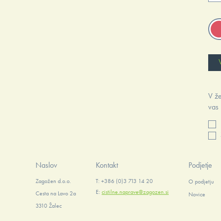
V že
vas 
Naslov
Kontakt
Podjetje
Zagožen d.o.o.
T: +386 (0)3 713 14 20
O podjetju
E:
cistilne.naprave@zagozen.si
Cesta na Lavo 2a
Novice
3310 Žalec