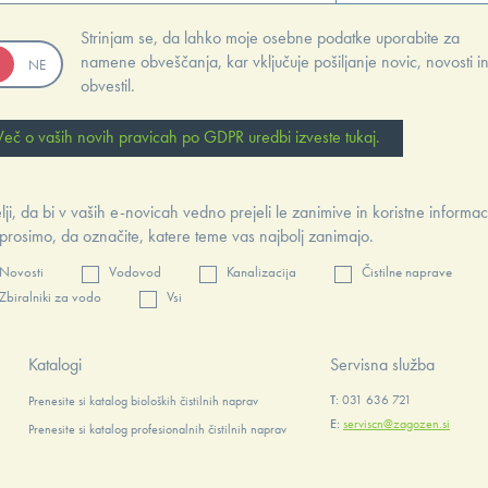
Strinjam se, da lahko moje osebne podatke uporabite za
namene obveščanja, kar vključuje pošiljanje novic, novosti i
obvestil.
Več o vaših novih pravicah po GDPR uredbi izveste tukaj.
lji, da bi v vaših e-novicah vedno prejeli le zanimive in koristne informac
prosimo, da označite, katere teme vas najbolj zanimajo.
Novosti
Vodovod
Kanalizacija
Čistilne naprave
Zbiralniki za vodo
Vsi
Katalogi
Servisna služba
T:
031 636 721
Prenesite si katalog bioloških čistilnih naprav
E:
serviscn@zagozen.si
Prenesite si katalog profesionalnih čistilnih naprav