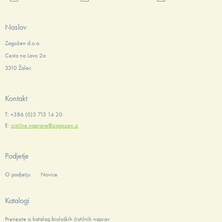
Naslov
Zagožen d.o.o.
Cesta na Lavo 2a
3310 Žalec
Kontakt
T: +386 (0)3 713 14 20
E:
cistilne.naprave@zagozen.si
Podjetje
O podjetju
Novice
Katalogi
Prenesite si katalog bioloških čistilnih naprav