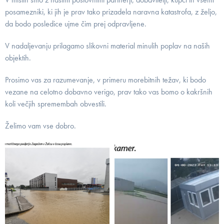
posamezniki, ki jih je prav tako prizadela naravna katastrofa, z željo,
da bodo posledice ujme čim prej odpravljene.
V nadaljevanju prilagamo slikovni material minulih poplav na naših
objektih.
Prosimo vas za razumevanje, v primeru morebitnih težav, ki bodo
vezane na celotno dobavno verigo, prav tako vas bomo o kakršnih
koli večjih spremembah obvestili.
Želimo vam vse dobro.