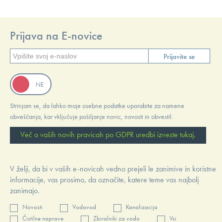
Prijava na E-novice
Prijavite se
Strinjam se, da lahko moje osebne podatke uporabite za namene
obveščanja, kar vključuje pošiljanje novic, novosti in obvestil.
Več o vaših novih pravicah po GDPR uredbi izveste tukaj.
V želji, da bi v vaših e-novicah vedno prejeli le zanimive in koristne
informacije, vas prosimo, da označite, katere teme vas najbolj
zanimajo.
Novosti
Vodovod
Kanalizacija
Čistilne naprave
Zbiralniki za vodo
Vsi