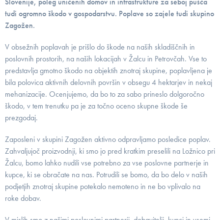
Slovenije, poleg uničenih domov in infrastrukture za seboj pušča
tudi ogromno škodo v gospodarstvu. Poplave so zajele tudi skupino
Zagožen.
V obsežnih poplavah je prišlo do škode na naših skladiščnih in
poslovnih prostorih, na naših lokacijah v Žalcu in Petrovčah. Vse to
predstavlja gmotno škodo na objektih znotraj skupine, poplavljena je
bila polovica aktivnih delovnih površin v obsegu 4 hektarjev in nekaj
mehanizacije. Ocenjujemo, da bo to za sabo prineslo dolgoročno
škodo, v tem trenutku pa je za točno oceno skupne škode še
prezgodaj.
Zaposleni v skupini Zagožen aktivno odpravljamo posledice poplav.
Zahvaljujoč proizvodnji, ki smo jo pred kratkim preselili na Ložnico pri
Žalcu, bomo lahko nudili vse potrebno za vse poslovne partnerje in
kupce, ki se obračate na nas. Potrudili se bomo, da bo delo v naših
podjetjih znotraj skupine potekalo nemoteno in ne bo vplivalo na
roke dobav.
V mislih smo z našimi poslovnimi partnerji, dobavitelji, kupci in vsemi