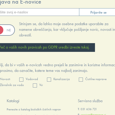
ijava na E-novice
Prijavite se
Strinjam se, da lahko moje osebne podatke uporabite za
namene obveščanja, kar vključuje pošiljanje novic, novosti i
obvestil.
Več o vaših novih pravicah po GDPR uredbi izveste tukaj.
lji, da bi v vaših e-novicah vedno prejeli le zanimive in koristne informac
prosimo, da označite, katere teme vas najbolj zanimajo.
Novosti
Vodovod
Kanalizacija
Čistilne naprave
Zbiralniki za vodo
Vsi
Katalogi
Servisna služba
T:
031 636 721
Prenesite si katalog bioloških čistilnih naprav
E:
serviscn@zagozen.si