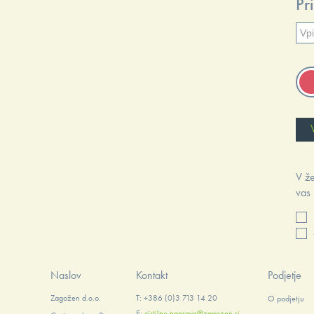
Pr
V že
vas 
Naslov
Kontakt
Podjetje
Zagožen d.o.o.
T: +386 (0)3 713 14 20
O podjetju
E:
cistilne.naprave@zagozen.si