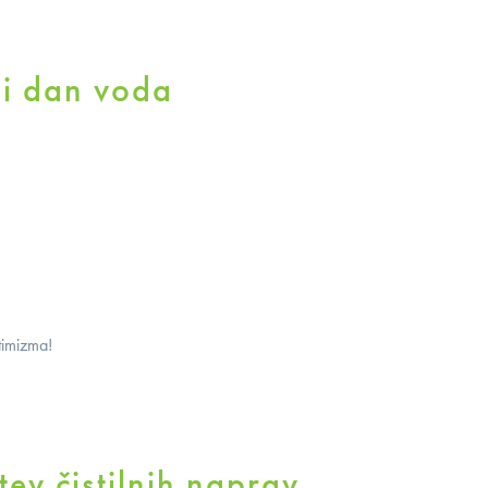
ni dan voda
timizma!
ev čistilnih naprav