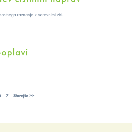
ostnega ravnanja z naravnimi viri.
poplavi
6
7
Starejše >>