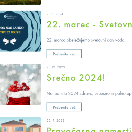
21. 3. 2024
22. marec - Svetov
22. marca obeležujemo svetovni dan voda.
Preberite več
21. 12. 2023
Srečno 2024!
Naj bo leto 2024 zdravo, uspešno in polno op
Preberite več
22. 9. 2023
Pravočasna namestit