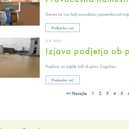
Danes se vse bolj zavedamo pomembnosti trajn
Preberite več
9. 8. 2023
Izjava podjetja ob 
Poplave so zajele tudi skupino Zagožen.
Preberite več
<< Novejše
1
2
3
4
5