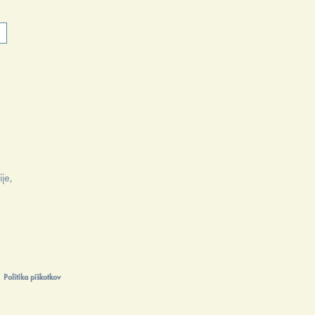
n
ije,
Politika piškotkov